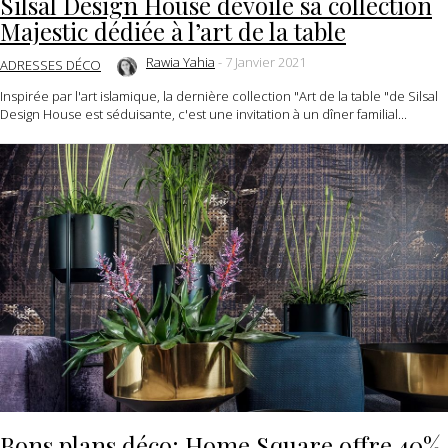
Silsal Design House dévoile sa collection
Majestic dédiée à l’art de la table
Rawia Yahia
-
7 Janvier 2021
ADRESSES DÉCO
Inspirée par l'art islamique, la dernière collection "Art de la table "de Silsal
Design House est séduisante, c'est une invitation à un dîner familial...
Bons plans déco: Home Square offre 40%