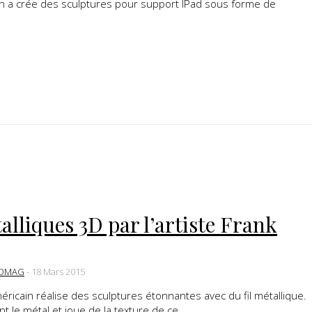
ton a crée des sculptures pour support IPad sous forme de
lliques 3D par l’artiste Frank
DMAG
-
18 Mars 2015
éricain réalise des sculptures étonnantes avec du fil métallique.
nt le métal et joue de la texture de ce...