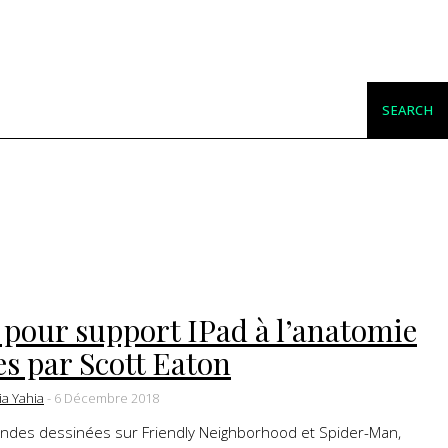
SEARCH
 pour support IPad à l’anatomie
es par Scott Eaton
ia Yahia
-
6 Décembre 2018
andes dessinées sur Friendly Neighborhood et Spider-Man,