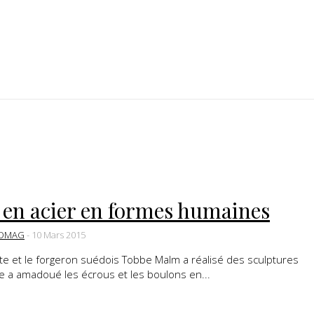
 en acier en formes humaines
DMAG
-
10 Mars 2015
ste et le forgeron suédois Tobbe Malm a réalisé des sculptures
te a amadoué les écrous et les boulons en...