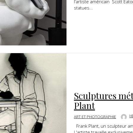
l'artiste américain Scott Ea
statues...
Sculptures méta
Plant
H
ART ET PHOTOGRAPHIE
Frank Plant, un sculpteur am
L'artiste travaille exclusiveme